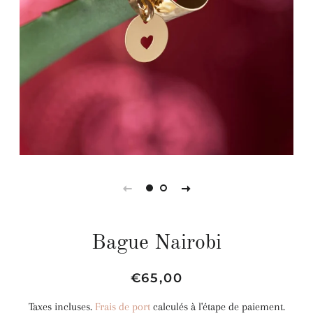
Bague Nairobi
Prix
Prix
€65,00
régulier
réduit
Taxes incluses.
Frais de port
calculés à l'étape de paiement.