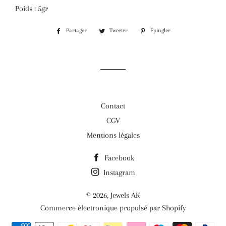
Poids : 5gr
Partager
Partager
Tweeter
Tweeter
Épingler
Épingler
sur
sur
sur
Facebook
Twitter
Pinterest
Contact
CGV
Mentions légales
Facebook
Instagram
© 2026,
Jewels AK
Commerce électronique propulsé par Shopify